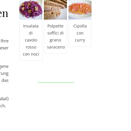
en
Insalata
Polpette
Cipolla
di
soffici di
con
cavolo
grano
curry
Ihre
rosso
saraceno
eser
con noci
gene
rung
k das
__________________
ail)
ich.