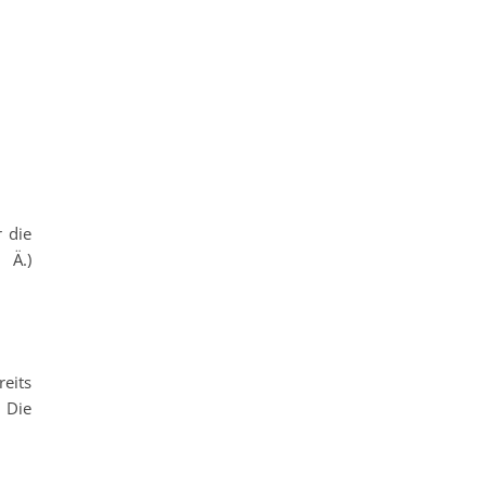
r die
 Ä.)
reits
 Die