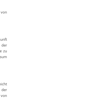
 von
unft
 der
e zu
ssum
icht
 der
 von