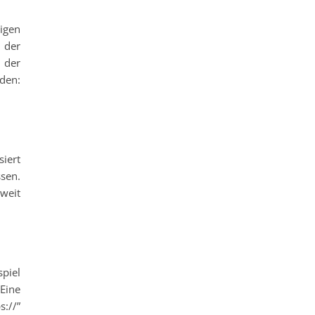
igen
 der
 der
den:
siert
sen.
oweit
spiel
 Eine
://”