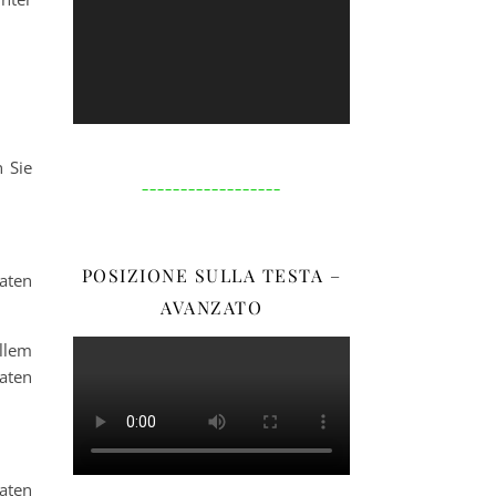
Player
 Sie
__________________
POSIZIONE SULLA TESTA –
aten
AVANZATO
llem
Daten
Daten