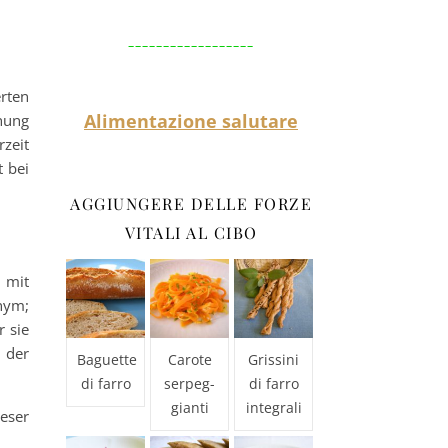
__________________
rten
Alimentazione salutare
hung
zeit
 bei
AGGIUNGERE DELLE FORZE
VITALI AL CIBO
m mit
nym;
r sie
 der
Baguette
Carote
Grissini
di farro
serpeg-
di farro
gianti
integrali
eser