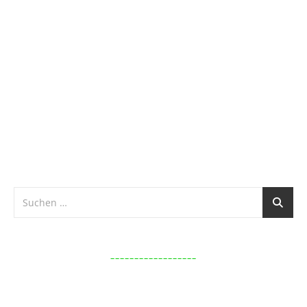
__________________