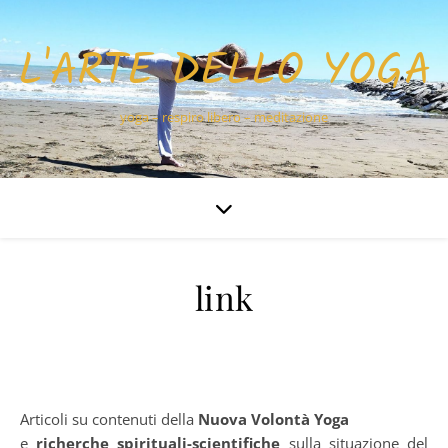
L'ARTE DELLO YOGA
yoga – respiro libero – meditazione
link
Articoli su contenuti della
Nuova Volontà Yoga
e
richerche spirituali-scientifiche
sulla situazione del