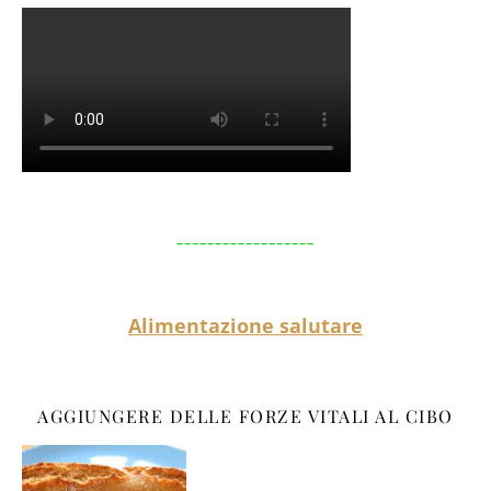
__________________
Alimentazione salutare
AGGIUNGERE DELLE FORZE VITALI AL CIBO